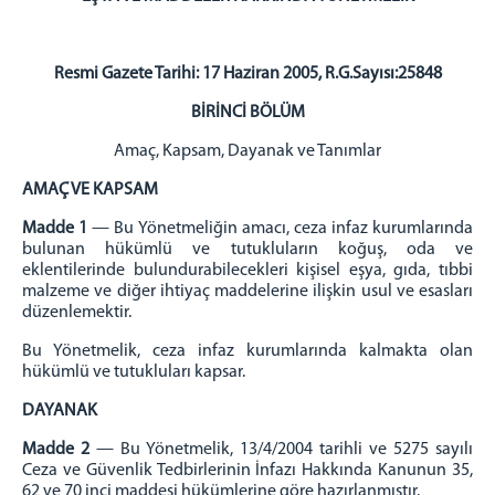
BİLGİ İŞLEM VE TEKNİK OFİS
PSİKO-SOSYAL SERVİS
EĞİTİM SERVİSİ
Resmi Gazete Tarihi: 17 Haziran 2005, R.G.Sayısı:25848
SAĞLIK SERVİSİ
BİRİNCİ BÖLÜM
EMANET PARA
Amaç, Kapsam, Dayanak ve Tanımlar
EMANET EŞYA BİRİMİ
MEKTUP OKUMA BİRİMİ
AMAÇ VE KAPSAM
TELEFONLA GÖRÜŞTÜRME BİRİMİ
Madde 1
— Bu Yönetmeliğin amacı, ceza infaz kurumlarında
bulunan hükümlü ve tutukluların koğuş, oda ve
AÇIK BÖLÜMÜ
eklentilerinde bulundurabilecekleri kişisel eşya, gıda, tıbbi
malzeme ve diğer ihtiyaç maddelerine ilişkin usul ve esasları
ZİYARETÇİ REHBERİ
düzenlemektir.
ZİYARET GÖRÜŞ YÖNETMELİĞİ
Bu Yönetmelik, ceza infaz kurumlarında kalmakta olan
TELEFON GÖRÜŞ GÜNLERİ
hükümlü ve tutukluları kapsar.
TELEFON GÖRÜŞ MEVZUATI
DAYANAK
EŞYA TESLİM YÖNETMELİĞİ
Madde 2
— Bu Yönetmelik, 13/4/2004 tarihli ve 5275 sayılı
SIKÇA SORULAN SORULAR
Ceza ve Güvenlik Tedbirlerinin İnfazı Hakkında Kanunun 35,
62 ve 70 inci maddesi hükümlerine göre hazırlanmıştır.
UYAP