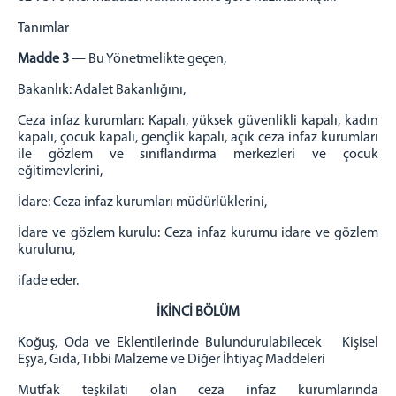
Uyap Bilişim Sistemleri
Tanımlar
Uyap E Posta
Madde 3
— Bu Yönetmelikte geçen,
İLETİŞİM - ULAŞIM
Bakanlık: Adalet Bakanlığını,
Ceza infaz kurumları: Kapalı, yüksek güvenlikli kapalı, kadın
kapalı, çocuk kapalı, gençlik kapalı, açık ceza infaz kurumları
ile gözlem ve sınıflandırma merkezleri ve çocuk
eğitimevlerini,
İdare: Ceza infaz kurumları müdürlüklerini,
İdare ve gözlem kurulu: Ceza infaz kurumu idare ve gözlem
kurulunu,
ifade eder.
İKİNCİ BÖLÜM
Koğuş, Oda ve Eklentilerinde Bulundurulabilecek Kişisel
Eşya, Gıda, Tıbbi Malzeme ve Diğer İhtiyaç Maddeleri
Mutfak teşkilatı olan ceza infaz kurumlarında