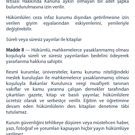
İktisâsı Hakkında Kanuna aykırı olmayan bir adet şapka
bulundurulmasına izin verilir.
Hükümlüler; ceza infaz kurumu dışından getirilmesine izin
verilen giyim eşyalarından eskiyenlerini, yenileriyle
değiştirebilir.
Süreli veya süresiz yayınlar ile kitaplar
Madde 8
— Hükümlü, mahkemelerce yasaklanmamış olması
koşuluyla süreli ve süresiz yayınlardan bedelini ödeyerek
yararlanma hakkına sahiptir.
Resmî kurumlar, üniversiteler, kamu kurumu niteliğindeki
meslek kuruluşları ile mahkemelerce yasaklanmamış olması
koşuluyla Bakanlar Kurulunca vergi muafiyeti tanınan
vakıflar ve kamu yararına çalışan dernekler tarafından
çıkartılan gazete, kitap ve basılı yayınlar, hükümlülere
ücretsiz olarak ve serbestçe verilir. Eğitim ve öğretimine
devam eden hükümlülerin ders kitapları denetime tâbi
tutulamaz.
Kurum güvenliğini tehlikeye düşüren veya müstehcen haber,
yazı, fotoğraf ve yorumları kapsayan hiçbir yayın hükümlüye
verilmez.