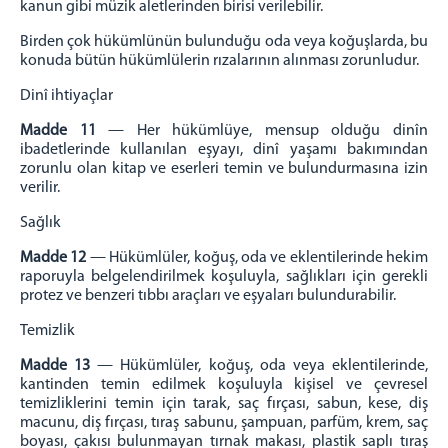
kanun gibi müzik aletlerinden birisi verilebilir.
Birden çok hükümlünün bulunduğu oda veya koğuşlarda, bu
konuda bütün hükümlülerin rızalarının alınması zorunludur.
Dinî ihtiyaçlar
Madde 11
— Her hükümlüye, mensup olduğu dinîn
ibadetlerinde kullanılan eşyayı, dinî yaşamı bakımından
zorunlu olan kitap ve eserleri temin ve bulundurmasına izin
verilir.
Sağlık
Madde 12
— Hükümlüler, koğuş, oda ve eklentilerinde hekim
raporuyla belgelendirilmek koşuluyla, sağlıkları için gerekli
protez ve benzeri tıbbı araçları ve eşyaları bulundurabilir.
Temizlik
Madde 13
— Hükümlüler, koğuş, oda veya eklentilerinde,
kantinden temin edilmek koşuluyla kişisel ve çevresel
temizliklerini temin için tarak, saç fırçası, sabun, kese, diş
macunu, diş fırçası, tıraş sabunu, şampuan, parfüm, krem, saç
boyası, çakısı bulunmayan tırnak makası, plastik saplı tıraş