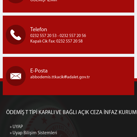
ÖDEMİŞ/ İZMİR
Telefon
0232 557 20 53 - 0232 557 20 56
Kapalı Cik Fax: 0232 557 20 58
E-Posta
abbodemis.ttkacik
adalet.gov.tr
ÖDEMİŞ T TİPİ KAPALI VE BAĞLI AÇIK CEZA İNFAZ KURU
» UYAP
» Uyap Bilişim Sistemleri