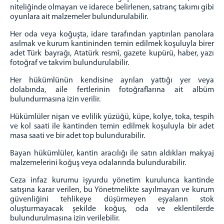
niteliğinde olmayan ve idarece belirlenen, satranç takımı gibi
oyunlara ait malzemeler bulundurulabilir.
Her oda veya koğuşta, idare tarafından yaptırılan panolara
asılmak ve kurum kantininden temin edilmek koşuluyla birer
adet Türk bayrağı, Atatürk resmî, gazete kupürü, haber, yazı
fotoğraf ve takvim bulundurulabilir.
Her hükümlünün kendisine ayrılan yattığı yer veya
dolabında, aile fertlerinin fotoğraflarına ait albüm
bulundurmasına izin verilir.
Hükümlüler nişan ve evlilik yüzüğü, küpe, kolye, toka, tespih
ve kol saati ile kantinden temin edilmek koşuluyla bir adet
masa saati ve bir adet top bulundurabilir.
Bayan hükümlüler, kantin aracılığı ile satın aldıkları makyaj
malzemelerini koğuş veya odalarında bulundurabilir.
Ceza infaz kurumu işyurdu yönetim kurulunca kantinde
satışına karar verilen, bu Yönetmelikte sayılmayan ve kurum
güvenliğini tehlikeye düşürmeyen eşyaların stok
oluşturmayacak şekilde koğuş, oda ve eklentilerde
bulundurulmasına izin verilebilir.