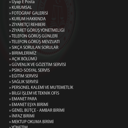
» Uyap E Posta
» KURUMSAL
» FOTOĞRAF GALERİSİ
» KURUM HAKKINDA
» ZİYARETÇİ REHBERİ
» ZİYARET GÖRÜŞ YÖNETMELİĞİ
» TELEFON GÖRÜŞ GÜNLERİ
» TELEFON GÖRÜŞ MEVZUATI
» SIKÇA SORULAN SORULAR
» BİRİMLERİMİZ
» AÇIK BÖLÜMÜ
» GÜVENLİK VE GÖZETİM SERVİSİ
» PSİKO-SOSYAL SERVİS
» EĞİTİM SERVİSİ
» SAĞLIK SERVİSİ
» PERSONEL KALEMİ VE MUTEMETLİK
» BİLGİ İŞLEM VE TEKNİK OFİS
» EMANET PARA
» EMANET EŞYA BİRİMİ
» GENEL BÜTÇE - AMBAR BİRİMİ
» İNFAZ BİRİMİ
» MEKTUP OKUMA BİRİMİ
» YÖNETİM