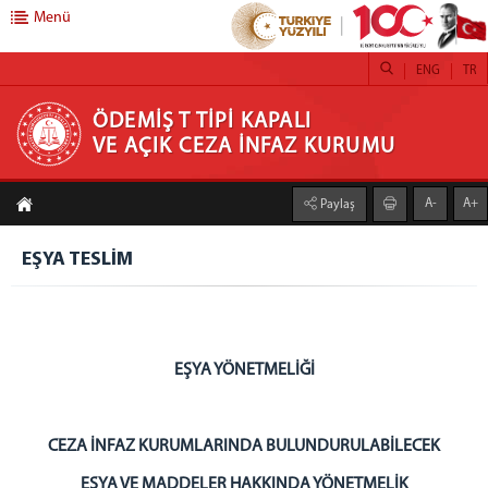
Menü
ENG
TR
ÖDEMİŞ T TİPİ KAPALI VE AÇIK CEZA İNFAZ
ÖDEMİŞ T TİPİ KAPALI
VE AÇIK CEZA İNFAZ KURUMU
KURUMU
A-
A+
Paylaş
KURUMSAL
KURUM HAKKINDA
EŞYA TESLİM
YÖNETİM
FOTOĞRAF GALERİSİ
BİRİMLERİMİZ
GÜVENLİK VE GÖZETİM SERVİSİ
EŞYA YÖNETMELİĞİ
İNFAZ BİRİMİ
GENEL BÜTÇE - AMBAR BİRİMİ
CEZA İNFAZ KURUMLARINDA BULUNDURULABİLECEK
PERSONEL KALEMİ VE MUTEMETLİK
EŞYA VE MADDELER HAKKINDA YÖNETMELİK