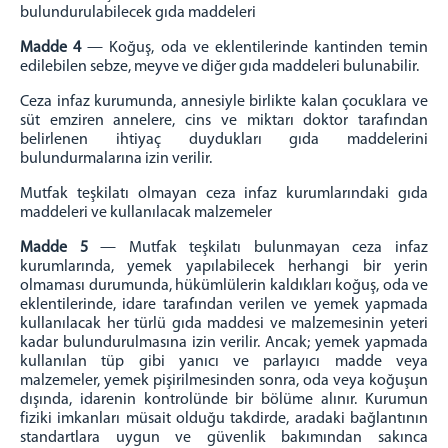
bulundurulabilecek gıda maddeleri
Madde 4
— Koğuş, oda ve eklentilerinde kantinden temin
edilebilen sebze, meyve ve diğer gıda maddeleri bulunabilir.
Ceza infaz kurumunda, annesiyle birlikte kalan çocuklara ve
süt emziren annelere, cins ve miktarı doktor tarafından
belirlenen ihtiyaç duydukları gıda maddelerini
bulundurmalarına izin verilir.
Mutfak teşkilatı olmayan ceza infaz kurumlarındaki gıda
maddeleri ve kullanılacak malzemeler
Madde 5
— Mutfak teşkilatı bulunmayan ceza infaz
kurumlarında, yemek yapılabilecek herhangi bir yerin
olmaması durumunda, hükümlülerin kaldıkları koğuş, oda ve
eklentilerinde, idare tarafından verilen ve yemek yapmada
kullanılacak her türlü gıda maddesi ve malzemesinin yeteri
kadar bulundurulmasına izin verilir. Ancak; yemek yapmada
kullanılan tüp gibi yanıcı ve parlayıcı madde veya
malzemeler, yemek pişirilmesinden sonra, oda veya koğuşun
dışında, idarenin kontrolünde bir bölüme alınır. Kurumun
fiziki imkanları müsait olduğu takdirde, aradaki bağlantının
standartlara uygun ve güvenlik bakımından sakınca