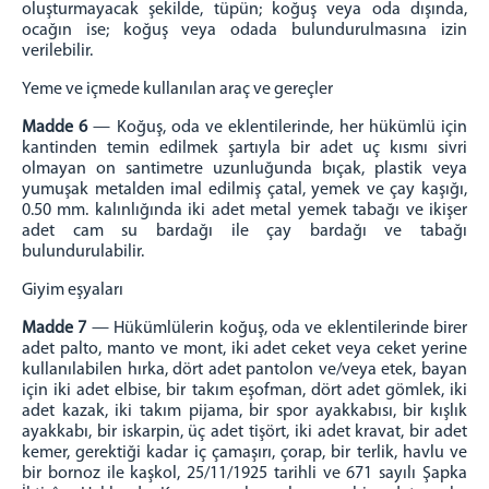
oluşturmayacak şekilde, tüpün; koğuş veya oda dışında,
ocağın ise; koğuş veya odada bulundurulmasına izin
verilebilir.
Yeme ve içmede kullanılan araç ve gereçler
Madde 6
— Koğuş, oda ve eklentilerinde, her hükümlü için
kantinden temin edilmek şartıyla bir adet uç kısmı sivri
olmayan on santimetre uzunluğunda bıçak, plastik veya
yumuşak metalden imal edilmiş çatal, yemek ve çay kaşığı,
0.50 mm. kalınlığında iki adet metal yemek tabağı ve ikişer
adet cam su bardağı ile çay bardağı ve tabağı
bulundurulabilir.
Giyim eşyaları
Madde 7
— Hükümlülerin koğuş, oda ve eklentilerinde birer
adet palto, manto ve mont, iki adet ceket veya ceket yerine
kullanılabilen hırka, dört adet pantolon ve/veya etek, bayan
için iki adet elbise, bir takım eşofman, dört adet gömlek, iki
adet kazak, iki takım pijama, bir spor ayakkabısı, bir kışlık
ayakkabı, bir iskarpin, üç adet tişört, iki adet kravat, bir adet
kemer, gerektiği kadar iç çamaşırı, çorap, bir terlik, havlu ve
bir bornoz ile kaşkol, 25/11/1925 tarihli ve 671 sayılı Şapka