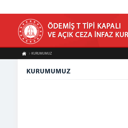
ÖDEMİŞ T TİPİ KAPALI
VE AÇIK CEZA İNFAZ K
KURUMUMUZ
KURUMUMUZ