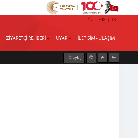
ENG
TR
ZİYARETÇİ REHBERİ
UYAP
İLETİŞİM - ULAŞIM
A-
A+
Paylaş