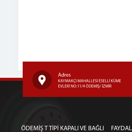
Adres
KAYMAKÇI MAHALLESİ ESELLİ KÜME
EVLERİ NO:11/4 ÖDEMİŞ/ İZMİR
ÖDEMİŞ T TİPİ KAPALI VE BAĞLI
FAYDAL