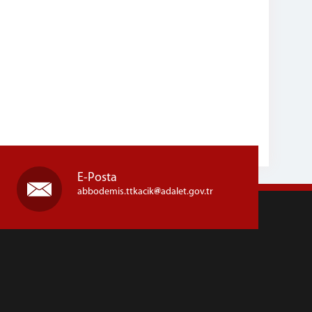
E-Posta
abbodemis.ttkacik
adalet.gov.tr