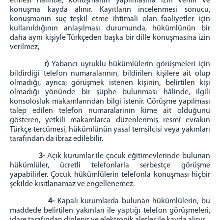
etmesi hâlinde, konuşmanın yapılmasına izin verilir ve
konuşma kayda alınır. Kayıtların incelenmesi sonucu,
konuşmanın suç teşkil etme ihtimali olan faaliyetler için
kullanıldığının anlaşılması durumunda, hükümlünün bir
daha aynı kişiyle Türkçeden başka bir dille konuşmasına izin
verilmez,
r)
Yabancı uyruklu hükümlülerin görüşmeleri için
bildirdiği telefon numaralarının, bildirilen kişilere ait olup
olmadığı, ayrıca; görüşmek istenen kişinin, belirtilen kişi
olmadığı yönünde bir şüphe bulunması hâlinde, ilgili
konsolosluk makamlarından bilgi istenir. Görüşme yapılması
talep edilen telefon numaralarının kime ait olduğunu
gösteren, yetkili makamlarca düzenlenmiş resmî evrakın
Türkçe tercümesi, hükümlünün yasal temsilcisi veya yakınları
tarafından da ibraz edilebilir.
3-
Açık kurumlar ile çocuk eğitimevlerinde bulunan
hükümlüler, ücretli telefonlarla serbestçe görüşme
yapabilirler. Çocuk hükümlülerin telefonla konuşması hiçbir
şekilde kısıtlanamaz ve engellenemez.
4-
Kapalı kurumlarda bulunan hükümlülerin, bu
maddede belirtilen yakınları ile yaptığı telefon görüşmeleri,
idare tarafından dinlenir ve elektronik aletler ile kayda alınır.