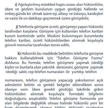
ı)
Ağırlaştırılmış müebbet hapis cezası alan hükümlüler,
idare ve gözlem kurulunun uygun gördüğü hâllerde ve
onbeş günde bir olmak üzere eşi, altsoy ve üstsoyu, kardeşleri
ve vasisi ile on dakikayı geçmemek üzere görüşebilir,
j)
Telefonla görüşme ücreti, görüşmeyi yapan hükümlü
tarafından karşılanır. Görüşme için kullanılan telefon kartları
kurum kantininde satılır. Müdürü bulunmayan kurumlarda
telefon kartları, ücreti hükümlülerden alınmak koşuluyla
görevli memurlar tarafından temin edilir,
k)
Hükümlü bu maddede belirtilen telefonla görüşme
hakkını kullanabilmek için "Telefon Görüşme Formu"
doldurur. Bu formda; telefon görüşmesi yapmak istediği
kişiler ve bunlarla olan yakınlık derecesini, görüşme yapmak
istediği sabit, cep telefon numaraları ile yurtdışı telefon
numarasını, telefon görüşmesi yapacağı yakınlarının açık
adreslerini belirtir ve gerekli belgeler eklendikten sonra
idareye verir. İdare gerekli gördüğü takdirde gideri
hükümlüden alınmak koşuluyla formdaki bilgilerin
doğruluğunu araştırabilir. Telefon görüşme formunda yer
alan bilgilerde değişiklik olması halinde hükümlü yeni bir
form düzenleyerek idareye bildirir. Hükümlü tarafından