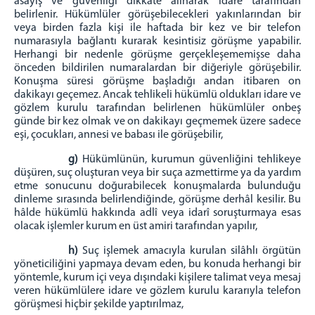
asayiş ve güvenliği dikkate alınarak idare tarafından
belirlenir. Hükümlüler görüşebilecekleri yakınlarından bir
veya birden fazla kişi ile haftada bir kez ve bir telefon
numarasıyla bağlantı kurarak kesintisiz görüşme yapabilir.
Herhangi bir nedenle görüşme gerçekleşememişse daha
önceden bildirilen numaralardan bir diğeriyle görüşebilir.
Konuşma süresi görüşme başladığı andan itibaren on
dakikayı geçemez. Ancak tehlikeli hükümlü oldukları idare ve
gözlem kurulu tarafından belirlenen hükümlüler onbeş
günde bir kez olmak ve on dakikayı geçmemek üzere sadece
eşi, çocukları, annesi ve babası ile görüşebilir,
g)
Hükümlünün, kurumun güvenliğini tehlikeye
düşüren, suç oluşturan veya bir suça azmettirme ya da yardım
etme sonucunu doğurabilecek konuşmalarda bulunduğu
dinleme sırasında belirlendiğinde, görüşme derhâl kesilir. Bu
hâlde hükümlü hakkında adlî veya idarî soruşturmaya esas
olacak işlemler kurum en üst amiri tarafından yapılır,
h)
Suç işlemek amacıyla kurulan silâhlı örgütün
yöneticiliğini yapmaya devam eden, bu konuda herhangi bir
yöntemle, kurum içi veya dışındaki kişilere talimat veya mesaj
veren hükümlülere idare ve gözlem kurulu kararıyla telefon
görüşmesi hiçbir şekilde yaptırılmaz,