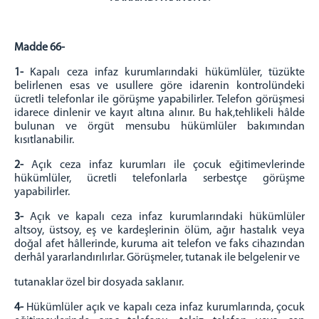
BİLGİ İŞLEM VE TEKNİK OFİS
PSİKO-SOSYAL SERVİS
EĞİTİM SERVİSİ
Madde 66-
SAĞLIK SERVİSİ
1-
Kapalı ceza infaz kurumlarındaki hükümlüler, tüzükte
EMANET PARA
belirlenen esas ve usullere göre idarenin kontrolündeki
ücretli telefonlar ile görüşme yapabilirler. Telefon görüşmesi
EMANET EŞYA BİRİMİ
idarece dinlenir ve kayıt altına alınır. Bu hak,tehlikeli hâlde
MEKTUP OKUMA BİRİMİ
bulunan ve örgüt mensubu hükümlüler bakımından
kısıtlanabilir.
TELEFONLA GÖRÜŞTÜRME BİRİMİ
AÇIK BÖLÜMÜ
2-
Açık ceza infaz kurumları ile çocuk eğitimevlerinde
hükümlüler, ücretli telefonlarla serbestçe görüşme
ZİYARETÇİ REHBERİ
yapabilirler.
ZİYARET GÖRÜŞ YÖNETMELİĞİ
3-
Açık ve kapalı ceza infaz kurumlarındaki hükümlüler
altsoy, üstsoy, eş ve kardeşlerinin ölüm, ağır hastalık veya
TELEFON GÖRÜŞ GÜNLERİ
doğal afet hâllerinde, kuruma ait telefon ve faks cihazından
TELEFON GÖRÜŞ MEVZUATI
derhâl yararlandırılırlar. Görüşmeler, tutanak ile belgelenir ve
EŞYA TESLİM YÖNETMELİĞİ
tutanaklar özel bir dosyada saklanır.
SIKÇA SORULAN SORULAR
4-
Hükümlüler açık ve kapalı ceza infaz kurumlarında, çocuk
UYAP