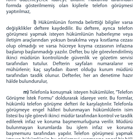
formda gösterilmemiş olan kişilerle telefon görüşmesi
yaptırılmaz,
l)
Hükümlünün formda belirttiği bilgiler varsa
değişiklikler deftere kaydedilir. Bu deftere, ayrıca telefon
görüşmesi yapmak isteyen hükümlünün haberleşme veya
iletişim araçlarından yoksun bırakılma veya kısıtlama cezası
olup olmadığı ve varsa hücreye koyma cezasının infazına
başlanıp başlanmadığı yazılır. Defter, bu işle görevlendirilmiş
ikinci müdürün kontrolünde güvenlik ve gözetim servisi
tarafından tutulur. Defterin sayfaları numaralanır ve
mühürlenir; kaç sayfadan ibaret olduğu kurum müdürü
tarafından tasdik olunur. Defterler, her an denetime hazır
hâlde bulundurulur,
m)
Telefonla konuşmak isteyen hükümlüler, "Telefon
Görüşme İstek Formu" doldurarak idareye verir. Bu formlar,
hükümlü telefon görüşme defteri ile karşılaştırılır. Telefonla
görüşmeye engel hâlleri bulunmayan hükümlülerin isim
listesi bu işle görevli ikinci müdür tarafından kontrol ve tasdik
edilerek infaz ve koruma başmemurluğuna verilir. Müdürü
bulunmayan kurumlarda bu işlem infaz ve koruma
başmemuru tarafından yapılır. Telefon görüşmesi yapmak