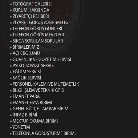
» FOTOĞRAF GALERİSİ
» KURUM HAKKINDA
» ZİYARETÇİ REHBERİ
» ZİYARET GÖRÜŞ YÖNETMELİĞİ
» TELEFON GÖRÜŞ GÜNLERİ
» TELEFON GÖRÜŞ MEVZUATI
» SIKÇA SORULAN SORULAR
» BİRİMLERİMİZ
» AÇIK BÖLÜMÜ
» GÜVENLİK VE GÖZETİM SERVİSİ
» PSİKO-SOSYAL SERVİS
» EĞİTİM SERVİSİ
» SAĞLIK SERVİSİ
» PERSONEL KALEMİ VE MUTEMETLİK
» BİLGİ İŞLEM VE TEKNİK OFİS
» EMANET PARA
» EMANET EŞYA BİRİMİ
» GENEL BÜTÇE - AMBAR BİRİMİ
» İNFAZ BİRİMİ
» MEKTUP OKUMA BİRİMİ
» YÖNETİM
» TELEFONLA GÖRÜŞTÜRME BİRİMİ