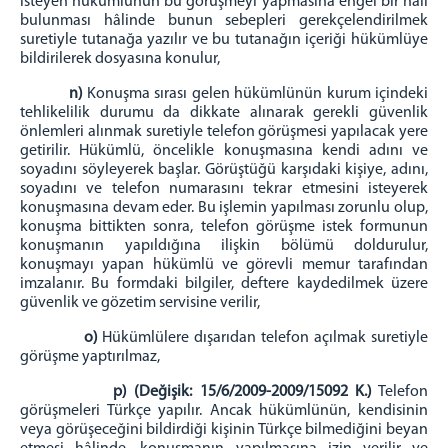
isteyen hükümlünün bu görüşmeyi yapmasına engel bir hâli
bulunması hâlinde bunun sebepleri gerekçelendirilmek
suretiyle tutanağa yazılır ve bu tutanağın içeriği hükümlüye
bildirilerek dosyasına konulur,
n)
Konuşma sırası gelen hükümlünün kurum içindeki
tehlikelilik durumu da dikkate alınarak gerekli güvenlik
önlemleri alınmak suretiyle telefon görüşmesi yapılacak yere
getirilir. Hükümlü, öncelikle konuşmasına kendi adını ve
soyadını söyleyerek başlar. Görüştüğü karşıdaki kişiye, adını,
soyadını ve telefon numarasını tekrar etmesini isteyerek
konuşmasına devam eder. Bu işlemin yapılması zorunlu olup,
konuşma bittikten sonra, telefon görüşme istek formunun
konuşmanın yapıldığına ilişkin bölümü doldurulur,
konuşmayı yapan hükümlü ve görevli memur tarafından
imzalanır. Bu formdaki bilgiler, deftere kaydedilmek üzere
güvenlik ve gözetim servisine verilir,
o)
Hükümlülere dışarıdan telefon açılmak suretiyle
görüşme yaptırılmaz,
p)
(Değişik: 15/6/2009-2009/15092 K.)
Telefon
görüşmeleri Türkçe yapılır. Ancak hükümlünün, kendisinin
veya görüşeceğini bildirdiği kişinin Türkçe bilmediğini beyan