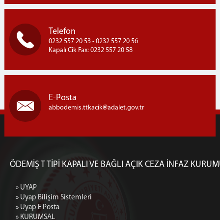
Telefon
0232 557 20 53 - 0232 557 20 56
Kapalı Cik Fax: 0232 557 20 58
E-Posta
abbodemis.ttkacik
adalet.gov.tr
ÖDEMİŞ T TİPİ KAPALI VE BAĞLI AÇIK CEZA İNFAZ KURU
» UYAP
» Uyap Bilişim Sistemleri
» Uyap E Posta
» KURUMSAL