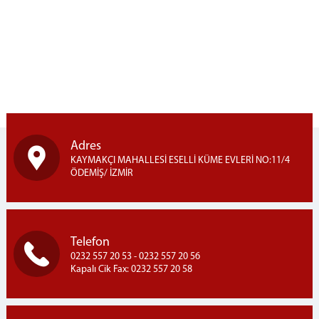
BİLGİ İŞLEM VE TEKNİK OFİS
PSİKO-SOSYAL SERVİS
EĞİTİM SERVİSİ
SAĞLIK SERVİSİ
EMANET PARA
EMANET EŞYA BİRİMİ
MEKTUP OKUMA BİRİMİ
TELEFONLA GÖRÜŞTÜRME BİRİMİ
Adres
KAYMAKÇI MAHALLESİ ESELLİ KÜME EVLERİ NO:11/4
AÇIK BÖLÜMÜ
ÖDEMİŞ/ İZMİR
ZİYARETÇİ REHBERİ
ZİYARET GÖRÜŞ YÖNETMELİĞİ
TELEFON GÖRÜŞ GÜNLERİ
Telefon
TELEFON GÖRÜŞ MEVZUATI
0232 557 20 53 - 0232 557 20 56
Kapalı Cik Fax: 0232 557 20 58
EŞYA TESLİM YÖNETMELİĞİ
SIKÇA SORULAN SORULAR
UYAP