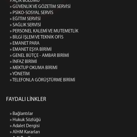
» AÇIK BÖLÜMÜ
» GÜVENLİK VE GÖZETİM SERVİSİ
» PSİKO-SOSYAL SERVİS
» EĞİTİM SERVİSİ
» SAĞLIK SERVİSİ
» PERSONEL KALEMİ VE MUTEMETLİK
» BİLGİ İŞLEM VE TEKNİK OFİS
» EMANET PARA
» EMANET EŞYA BİRİMİ
» GENEL BÜTÇE - AMBAR BİRİMİ
» İNFAZ BİRİMİ
» MEKTUP OKUMA BİRİMİ
» YÖNETİM
» TELEFONLA GÖRÜŞTÜRME BİRİMİ
FAYDALI LİNKLER
» Bağlantılar
» Hukuk Sözlüğü
» Adalet Dergisi
» AİHM Kararları