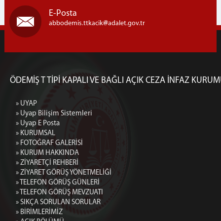
E-Posta
Uyap Bilişim Sistemleri
abbodemis.ttkacik
adalet.gov.tr
Uyap E Posta
İLETİŞİM - ULAŞIM
ÖDEMİŞ T TİPİ KAPALI VE BAĞLI AÇIK CEZA İNFAZ KURU
» UYAP
» Uyap Bilişim Sistemleri
» Uyap E Posta
» KURUMSAL
» FOTOĞRAF GALERİSİ
» KURUM HAKKINDA
» ZİYARETÇİ REHBERİ
» ZİYARET GÖRÜŞ YÖNETMELİĞİ
» TELEFON GÖRÜŞ GÜNLERİ
» TELEFON GÖRÜŞ MEVZUATI
» SIKÇA SORULAN SORULAR
» BİRİMLERİMİZ