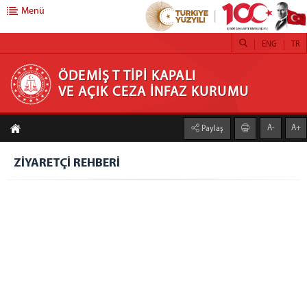
Menü
ENG
TR
ÖDEMİŞ T TİPİ KAPALI VE AÇIK CEZA İNFAZ
ÖDEMİŞ T TİPİ KAPALI
VE AÇIK CEZA İNFAZ KURUMU
KURUMU
A-
A+
Paylaş
KURUMSAL
KURUM HAKKINDA
ZİYARETÇİ REHBERİ
YÖNETİM
FOTOĞRAF GALERİSİ
BİRİMLERİMİZ
GÜVENLİK VE GÖZETİM SERVİSİ
İNFAZ BİRİMİ
GENEL BÜTÇE - AMBAR BİRİMİ
PERSONEL KALEMİ VE MUTEMETLİK